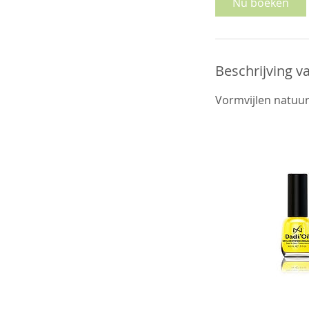
Nu boeken
n
.
Beschrijving v
Vormvijlen natuur