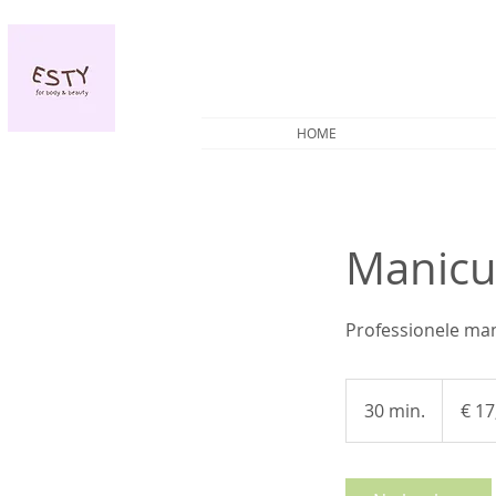
HOME
Manicur
Professionele man
17,50
euro
30 min.
3
€ 17
0
m
i