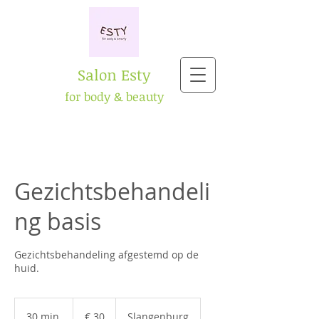
Salon Esty
for body & beauty
Gezichtsbehandeli
ng basis
Gezichtsbehandeling afgestemd op de
huid.
30
euro
30 min.
3
€ 30
Slangenburg