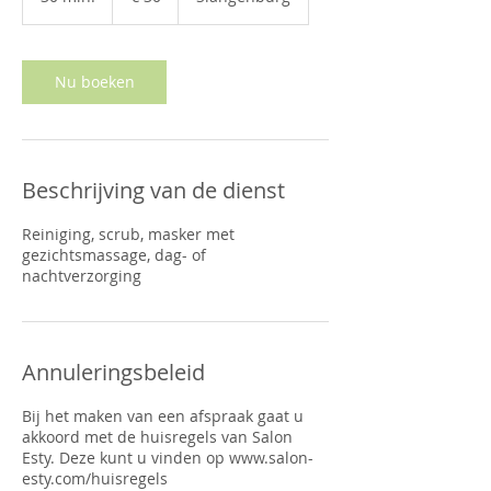
0
m
i
n
Nu boeken
.
Beschrijving van de dienst
Reiniging, scrub, masker met
gezichtsmassage, dag- of
nachtverzorging
Annuleringsbeleid
Bij het maken van een afspraak gaat u
akkoord met de huisregels van Salon
Esty. Deze kunt u vinden op www.salon-
esty.com/huisregels